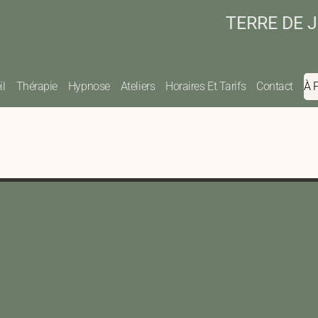
TERRE DE J
il
Thérapie
Hypnose
Ateliers
Horaires Et Tarifs
Contact
À 