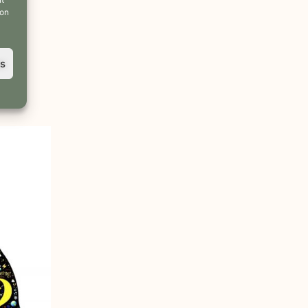
son
es