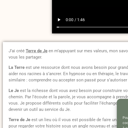
J’ai créé
Terre de Je
en m’appuyant sur mes valeurs, mon savoir
vous les partager.
La Terre
est une ressource dont nous avons besoin pour grandi
aider nos racines à s’ancrer. En hypnose ou en thérapie, le trava
similaire : comprendre ou accepter son passé pour s’autoriser
Le Je
est la richesse dont vous avez besoin pour construire vo
chemin. Par l’écoute et la parole, je vous accompagne à prend
vous. Je propose différents outils pour faciliter l’échange : le j
devenir un outil au service du Je.
Pou
Terre de Je
est un lieu où il vous est possible de faire un pas 
coo
pour regarder votre histoire sous un angle nouveau et ainsi con
à c